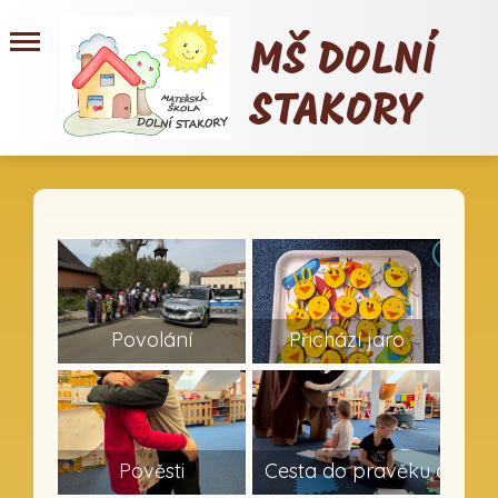
MŠ DOLNÍ
STAKORY
10
14
Povolání
Přichází jaro
10
12
Pověsti
Cesta do pravěku a dinos