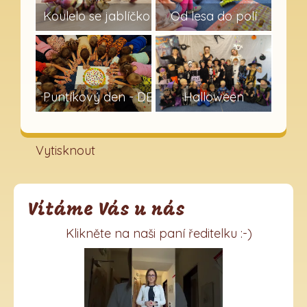
Koulelo se jablíčko
Od lesa do polí
7
15
Puntíkový den - DEN na podporu lidí s lupén
Halloween
Vytisknout
Vítáme Vás u nás
Klikněte na naši paní ředitelku :-)