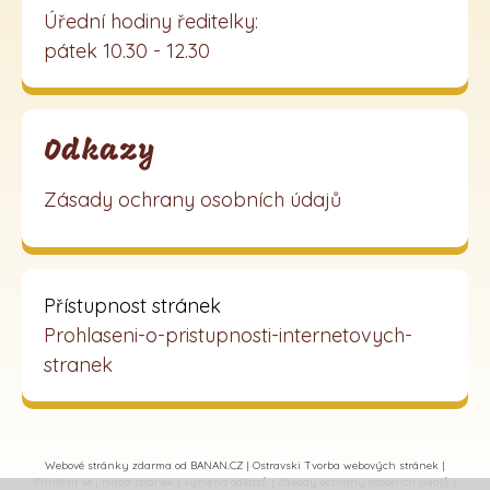
Úřední hodiny ředitelky:
pátek 10.30 - 12.30
Odkazy
Zásady ochrany osobních údajů
Přístupnost stránek
Prohlaseni-o-pristupnosti-internetovych-
stranek
Webové stránky zdarma
od
BANAN.CZ
|
Ostravski Tvorba webových stránek
|
Přihlásit se
|
mapa stránek
|
výměna odkazů
|
Zásady ochrany osobních údajů
|