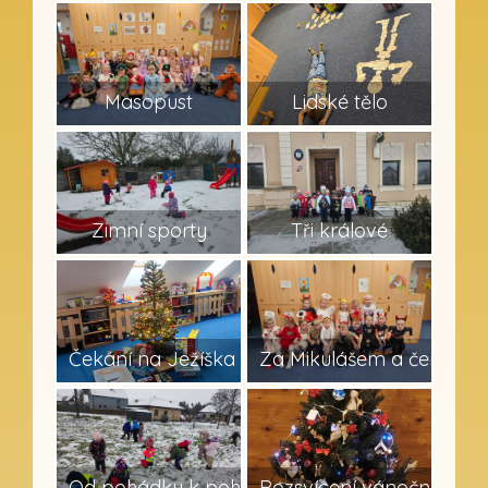
8
10
Masopust
Lidské tělo
8
14
Zimní sporty
Tři králové
26
14
Čekání na Ježíška
Za Mikulášem a čertem
21
26
Od pohádky k pohádce
Rozsvícení vánočního s