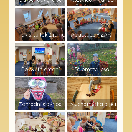
12
12
Tak si tu tak žijeme a učíme...
Adaptace - ZÁŘÍ
8
12
Do světa emocí
Tajemství lesa
8
10
Zahradní slavnost
Muchomůrka a její kama
9
8